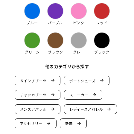
ブルー
パープル
ピンク
レッド
グリーン
ブラウン
グレー
ブラック
他のカテゴリから探す
arrow_forward
arrow_forward
６インチブーツ
ボートシューズ
arrow_forward
arrow_forward
チャッカブーツ
スニーカー
arrow_forward
arrow_forward
メンズアパレル
レディースアパレル
arrow_forward
arrow_forward
アクセサリー
新着