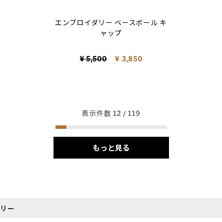
selected
エンブロイダリー ベースボール キ
ャップ
Price reduced from
to
¥ 5,500
¥ 3,850
表示件数
12
/ 119
もっと見る
サリー