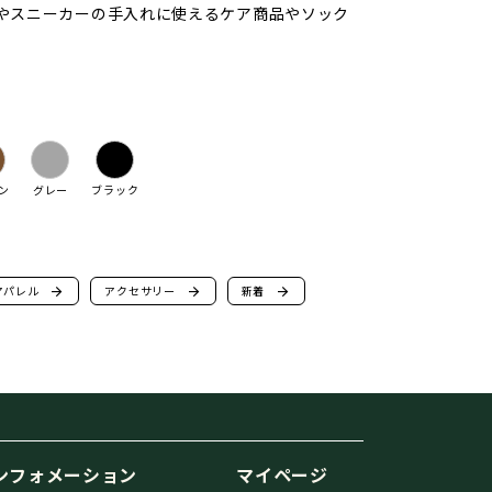
ーツやスニーカーの手入れに使えるケア商品やソック
ン
グレー
ブラック
アパレル
arrow_forward
アクセサリー
arrow_forward
新着
arrow_forward
ンフォメーション
マイページ