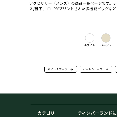
アクセサリー（メンズ）の商品一覧ページです。ティ
ス/靴下、 ロゴがプリントされた多機能バッグな
ホワイト
ベージュ
６インチブーツ
arrow_forward
ボートシューズ
arrow_forward
カテゴリ
ティンバーランドに