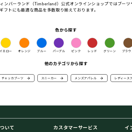
ンバーランド（Timberland）公式オンラインショップではブ
どギフトにも最適な商品を多数取り揃えております。
色から探す
イエロー
オレンジ
ブルー
パープル
ピンク
レッド
グリーン
ブラウ
他のカテゴリから探す
チャッカブーツ
arrow_forward
スニーカー
arrow_forward
メンズアパレル
arrow_forward
レディース
ついて
カスタマーサービス
イ