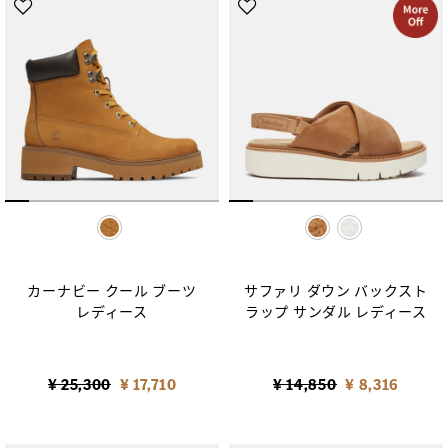
selected
selected
カーナビー クール ブーツ
サファリ ダウン バックスト
レディース
ラップ サンダル レディース
Price reduced from
to
Price reduced from
to
¥ 25,300
¥ 17,710
¥ 14,850
¥ 8,316