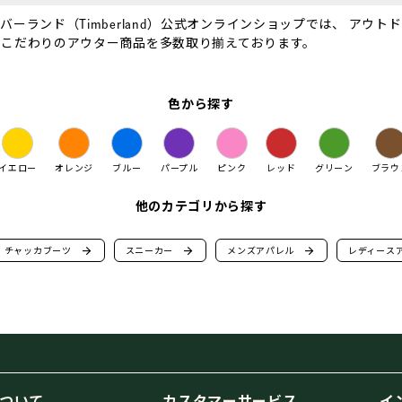
ンド（Timberland）公式オンラインショップでは、 アウトドアに
たこだわりのアウター商品を多数取り揃えております。
色から探す
イエロー
オレンジ
ブルー
パープル
ピンク
レッド
グリーン
ブラウ
他のカテゴリから探す
チャッカブーツ
arrow_forward
スニーカー
arrow_forward
メンズアパレル
arrow_forward
レディース
ついて
カスタマーサービス
イ