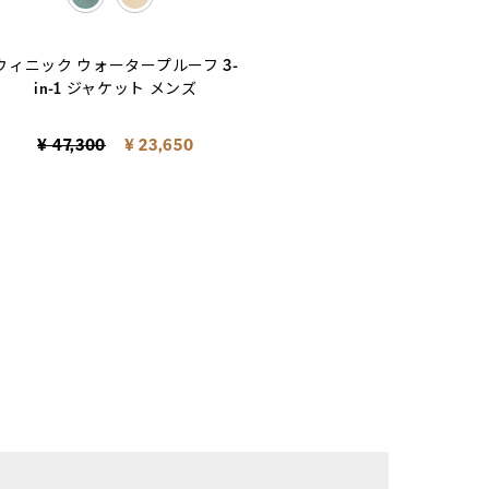
selected
ウィニック ウォータープルーフ 3-
in-1 ジャケット メンズ
Price reduced from
to
¥ 47,300
¥ 23,650