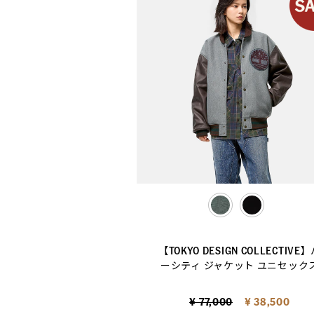
selected
【TOKYO DESIGN COLLECTIVE
ーシティ ジャケット ユニセック
Price reduced from
to
¥ 77,000
¥ 38,500