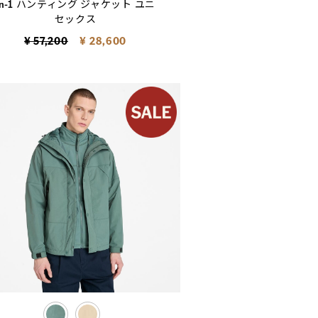
in-1 ハンティング ジャケット ユニ
セックス
Price reduced from
to
¥ 57,200
¥ 28,600