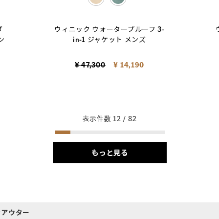
selected
ダ
ウィニック ウォータープルーフ 3-
ン
in-1 ジャケット メンズ
Price reduced from
to
¥ 47,300
¥ 14,190
表示件数
12
/ 82
もっと見る
なアウター