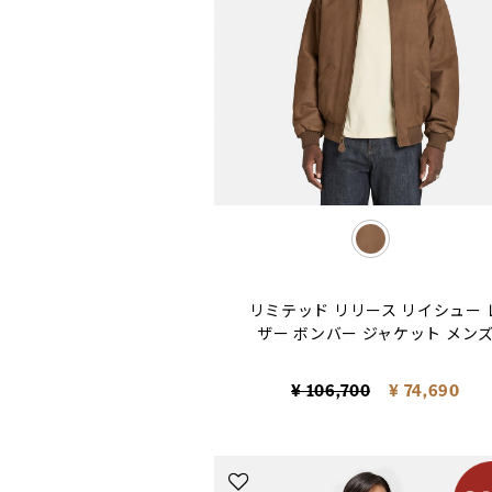
selected
リミテッド リリース リイシュー 
ザー ボンバー ジャケット メン
Price reduced from
to
¥ 106,700
¥ 74,690