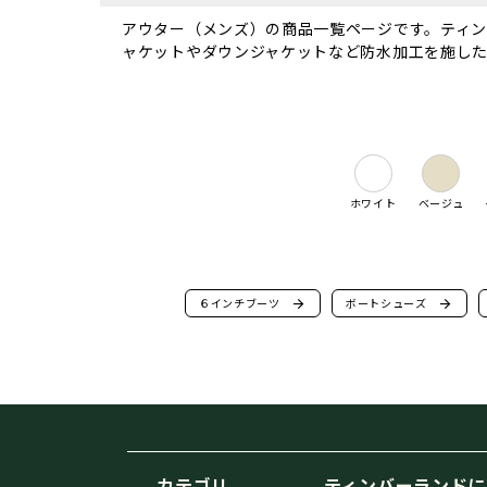
アウター（メンズ）の商品一覧ページです。ティンバーラ
ャケットやダウンジャケットなど防水加工を施し
ホワイト
ベージュ
６インチブーツ
arrow_forward
ボートシューズ
arrow_forward
カテゴリ
ティンバーランドに