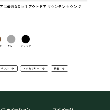
最適な3-in-1 アウトドア マウンテン タウン ジ
ン
グレー
ブラック
アパレル
arrow_forward
アクセサリー
arrow_forward
新着
arrow_forward
ンフォメーション
マイページ