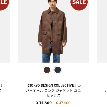
selected
】バ
【TOKYO DESIGN COLLECTIVE】カ
【
ス
バーオール ロング ジャケット ユニ
セックス
Price reduced from
to
¥ 74,800
¥ 37,400