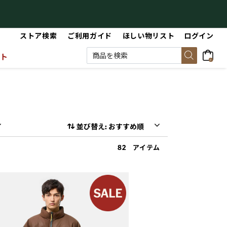
【最大50%OFF】Summer Sale
【
ストア検索
ご利用ガイド
ほしい物リスト
ログイン
ット
0
並び替え: おすすめ順
82 アイテム