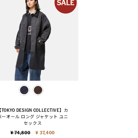
selected
TOKYO DESIGN COLLECTIVE】カ
バーオール ロング ジャケット ユニ
セックス
Price reduced from
to
¥ 74,800
¥ 37,400