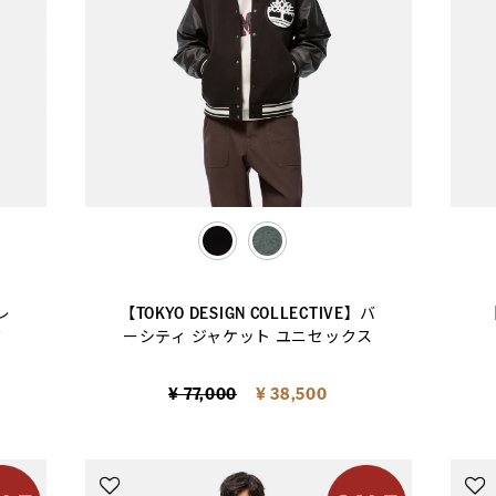
selected
レ
【TOKYO DESIGN COLLECTIVE】バ
【
ズ
ーシティ ジャケット ユニセックス
Price reduced from
to
¥ 77,000
¥ 38,500