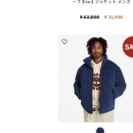
ーフ 3-in-1 ジャケット メンズ
Price reduced from
to
¥ 63,800
¥ 31,900