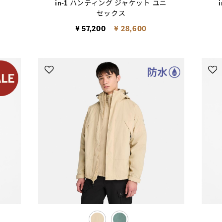
in-1 ハンティング ジャケット ユニ
セックス
Price reduced from
to
¥ 57,200
¥ 28,600