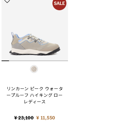
selected
リンカーン ピーク ウォータ
ープルーフ ハイキング ロー
レディース
Price reduced from
to
¥ 23,100
¥ 11,550