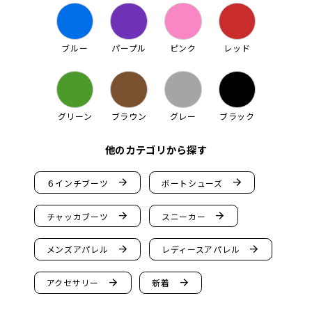
ブルー
パープル
ピンク
レッド
グリーン
ブラウン
グレー
ブラック
他のカテゴリから探す
arrow_forward
arrow_forward
６インチブーツ
ボートシューズ
arrow_forward
arrow_forward
チャッカブーツ
スニーカー
arrow_forward
arrow_forward
メンズアパレル
レディースアパレル
arrow_forward
arrow_forward
アクセサリー
新着