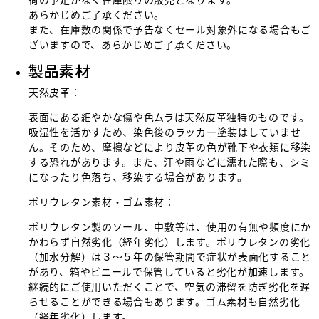
あらかじめご了承ください。
また、在庫数の関係で予告なくセール対象外になる場合もご
ざいますので、あらかじめご了承ください。
製品素材
天然皮革：
表面にある細やかな傷や色ムラは天然皮革独特のものです。
吸湿性を活かすため、染色後のラッカー塗装はしていませ
ん。そのため、摩擦などにより皮革の色が靴下や衣類に移染
する恐れがあります。また、汗や雨などに濡れた際も、シミ
になったり色落ち、移染する場合があります。
ポリウレタン素材・ゴム素材：
ポリウレタン製のソール、中敷等は、使用の有無や頻度にか
かわらず自然劣化（経年劣化）します。ポリウレタンの劣化
（加水分解）は３〜５年の保管期間で症状が表面化すること
があり、箱やビニールで保管していると劣化が加速します。
継続的にご使用いただくことで、空気の滞留を防ぎ劣化を遅
らせることができる場合もあります。ゴム素材も自然劣化
（経年劣化）します。