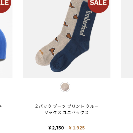
selected
キ
２パック ブーツ プリント クルー
ソックス ユニセックス
Price reduced from
to
¥ 2,750
¥ 1,925