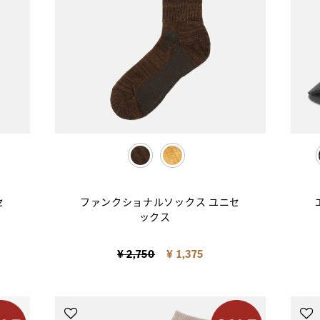
selected
セ
ファンクショナルソックス ユニセ
ックス
Price reduced from
to
¥ 2,750
¥ 1,375