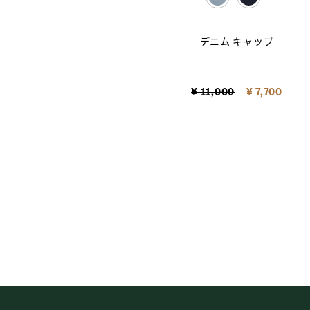
selected
デニム キャップ
Price reduced from
to
¥ 11,000
¥ 7,700