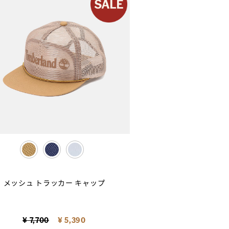
selected
メッシュ トラッカー キャップ
Price reduced from
to
¥ 7,700
¥ 5,390