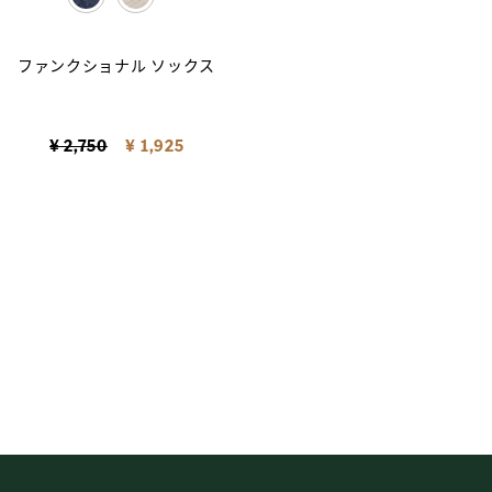
selected
ファンクショナル ソックス
Price reduced from
to
¥ 2,750
¥ 1,925