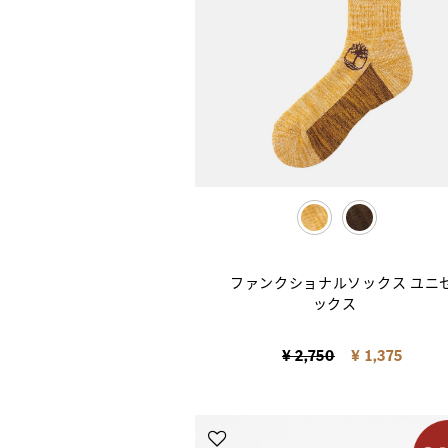
selected
ファンクショナルソックス ユニ
ックス
Price reduced from
to
¥ 2,750
¥ 1,375