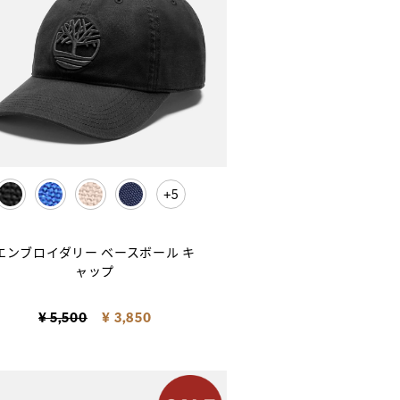
5
selected
エンブロイダリー ベースボール キ
ャップ
Price reduced from
to
¥ 5,500
¥ 3,850