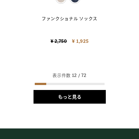
selected
ファンクショナル ソックス
Price reduced from
to
¥ 2,750
¥ 1,925
表示件数
12
/ 72
もっと見る