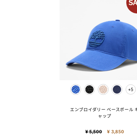
5
selected
エンブロイダリー ベースボール 
ャップ
Price reduced from
to
¥ 5,500
¥ 3,850