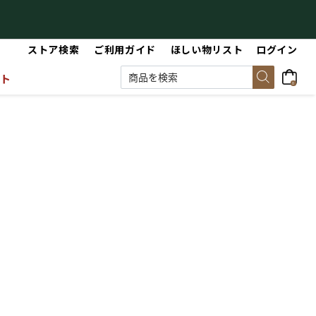
【最大50%OFF】Summer Sale
【
ストア検索
ご利用ガイド
ほしい物リスト
ログイン
ット
0