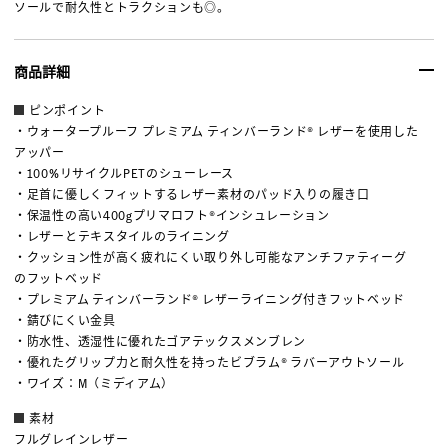
ソールで耐久性とトラクションも◎。
商品詳細
ピンポイント
・ウォータープルーフ プレミアム ティンバーランド® レザーを使用した
アッパー
・100%リサイクルPETのシューレース
・足首に優しくフィットするレザー素材のパッド入りの履き口
・保温性の高い400gプリマロフト®インシュレーション
・レザーとテキスタイルのライニング
・クッション性が高く疲れにくい取り外し可能なアンチファティーグ
のフットベッド
・プレミアム ティンバーランド® レザーライニング付きフットベッド
・錆びにくい金具
・防水性、透湿性に優れたゴアテックスメンブレン
・優れたグリップ力と耐久性を持ったビブラム® ラバーアウトソール
・ワイズ：M（ミディアム）
素材
フルグレインレザー