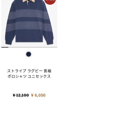
selected
ストライプ ラグビー 長袖
ポロシャツ ユニセックス
Price reduced from
to
¥ 12,100
¥ 6,050