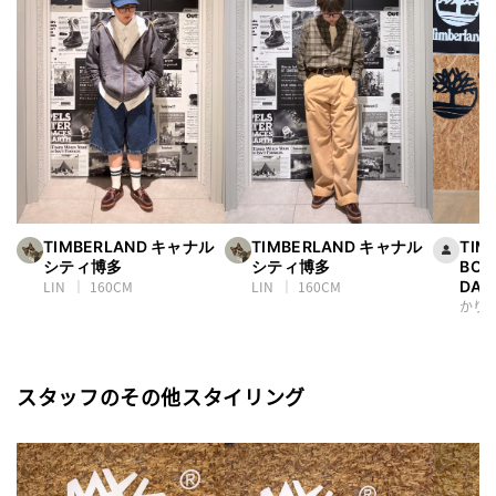
TIMBERLAND キャナル
TIMBERLAND キャナル
TIM
シティ博多
シティ博多
BOU
LIN
160CM
LIN
160CM
DAI
かり
スタッフのその他スタイリング