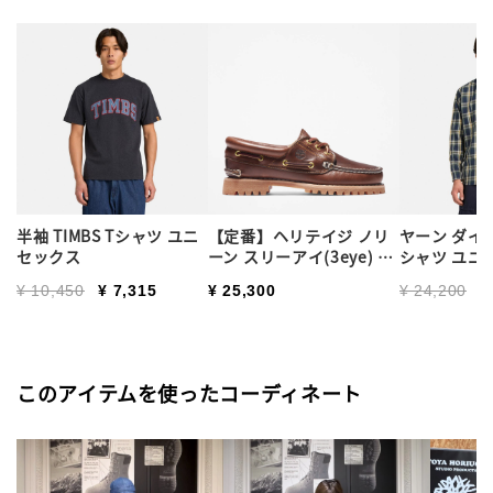
半袖 TIMBS Tシャツ ユニ
【定番】ヘリテイジ ノリ
ヤーン ダイ
セックス
ーン スリーアイ(3eye) ハ
シャツ ユニ
ンドソーン レディース
Price reduced from
to
Price reduc
to
¥ 10,450
¥ 7,315
¥ 25,300
¥ 24,200
¥
このアイテムを使ったコーディネート