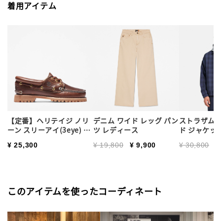
着用アイテム
【定番】ヘリテイジ ノリ
デニム ワイド レッグ パン
ストラザム 
ーン スリーアイ(3eye) ハ
ツ レディース
ド ジャケッ
ンドソーン レディース
ス
Price reduced from
to
Price reduc
to
¥ 25,300
¥ 19,800
¥ 9,900
¥ 30,800
¥
このアイテムを使ったコーディネート