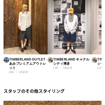
TIMBERLAND OUTLET
TIMBERLAND キャナル
TIM
あみプレミアムアウトレ
シティ博多
シテ
ット
LIN
160CM
LIN
AYA
154CM
スタッフのその他スタイリング