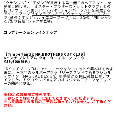
“クラシック”と“モダン”が共存する唯一無二のヘアスタイルを
提案し続ける、「ミスター・ブラザーズ・カットクラブ」との
初コラボレーションアイテムは、ティンバーランドを象徴する
アイコンブーツ“
6インチ プレミアム ウォータープルーフ ブー
ツ (通称：オリジナル イエローブーツ)
”
と、2型の半袖Tシャツ
と2型の長袖Tシャツが登場。
コラボレーションラインナップ
【Timberland x MR.BROTHERS CUT CLUB】
6インチ プレミアム ウォータープルーフ ブーツ
¥39,600(税込)
“6インチブーツ”は、アイコニックなシルエットや素材はそのま
まに、
日本発のシルバーアクセサリーブランドであるマジカル
デザイン（MAGICAL DESIGN）を手掛ける
内山英雄氏がデザ
インした、ドクロやツバメなどのオリジナルモチーフをアッパ
ーの随所に刻印。
※30足の数量限定発売です。
※おひとり様につき、1足までとさせていただきます。
※お電話等での事前のご予約は承っておりません。ご了承くだ
さい。