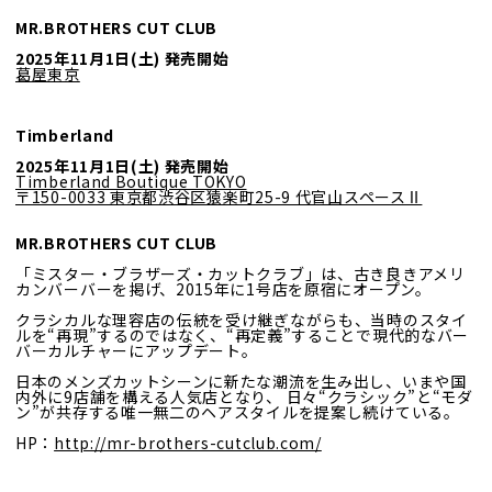
MR.BROTHERS CUT CLUB
2025年11月1日(土) 発売開始
葛屋東京
Timberland
2025年11月1日(土) 発売開始
Timberland Boutique TOKYO
〒150-0033 東京都渋谷区猿楽町25-9 代官山スペースⅡ
MR.BROTHERS CUT CLUB
「ミスター・ブラザーズ・カットクラブ」は、古き良きアメリ
カンバーバーを掲げ、2015年に1号店を原宿にオープン。
クラシカルな理容店の伝統を受け継ぎながらも、当時のスタイ
ルを“再現”するのではなく、
“再定義”することで現代的なバー
バーカルチャーにアップデート。
日本のメンズカットシーンに新たな潮流を生み出し、いまや国
内外に9店舗を構える人気店となり、
日々“クラシック”と“モダ
ン”が共存する唯一無二のヘアスタイルを提案し続けている。
HP：
http://mr-brothers-cutclub.com/