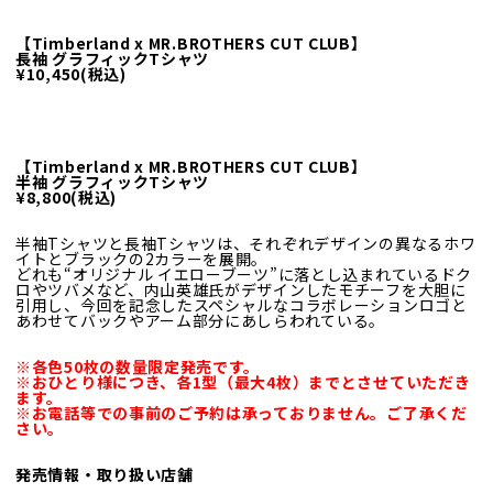
【Timberland x MR.BROTHERS CUT CLUB】
長袖 グラフィックTシャツ
¥10,450(税込)
【Timberland x MR.BROTHERS CUT CLUB】
半袖 グラフィックTシャツ
¥8,800(税込)
半袖Tシャツと長袖Tシャツは、それぞれデザインの異なるホワ
イトとブラックの2カラーを展開。
どれも“オリジナル イエローブーツ”に落とし込まれているドク
ロやツバメなど、内山英雄氏がデザインしたモチーフを
大胆に
引用し、今回を記念したスペシャルなコラボレーションロゴと
あわせてバックやアーム部分にあしらわれている。
※各色50枚の数量限定発売です。
※おひとり様につき、各1型（最大4枚）までとさせていただき
ます。
※お電話等での事前のご予約は承っておりません。ご了承くだ
さい。
発売情報・取り扱い店舗