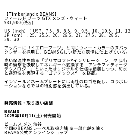
【Timberland x BEAMS】
フィールド ブーツ GTX メンズ - ウィート
¥31,900(税込)
US（inch）：US7、7.5、8、8.5、9、9.5、10、10.5、11、12
JP（cm）：25、25.5、26、26.5、27、27.5、28、28.5、
29、30
アッパーに
「イエローブーツ」
と同じウィートカラーのヌバッ
クレザーを採用し、BEAMSらしい新たな表情に仕上げている。
高い保温性を誇る「プリマロフト®インサレーション」や
歩行
時の衝撃を吸収しエネルギーへ変換する「アンチファティーグ
テクノロジー」といったオリジナルの仕様は踏襲しつつ、
防水
と透湿性を実現する「ゴアテックス®」を搭載。
インソールとネームプレートには両社のロゴを配し、コラボレ
ーションならではの特別感を演出している。
発売情報・取り扱い店舗
BEAMS
2025年10月11(土) 発売開始
ビームス メン 渋谷
全国のBEAMSレーベル取扱店舗 ※一部店舗を除く
BEAMS公式オンラインショップ