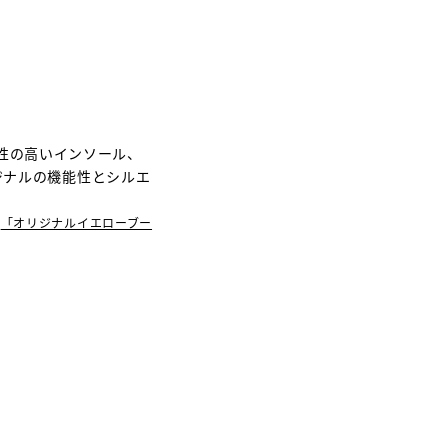
性の高いインソール、
ジナルの機能性とシルエ
、
「オリジナルイエローブー