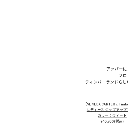
アッパーに
フロ
ティンバーランドらし
【VENEDA CARTER x Timb
レディース​ ジップアッ
カラー：​ウィート
¥40,700(税込)