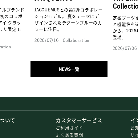
Collecti
イルブランド
JACQUEMUSとの第2弾コラボレー
」と初のコラボ
ションモデル。 夏をテーマにデ
定番ブーツ
アイ クラッ
ザインされたラグーンブルーのカ
と機能性を
した限定モ
ラーに注目。
から、202
登場。
2026/07/16
Collaboration
ration
2026/07/06
NEWS一覧
ついて
カスタマーサービス
イ
ご利用ガイド
お
よくある質問
サ