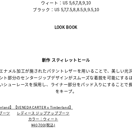
ウィート：US 5,6,7,8,9,10
ブラック：US 5,7,7.5,8,8.5,9,9.5,10​
LOOK BOOK
新作 スティレットヒール
エナメル加工が施されたパテントレザーを用いることで、美しい光
ント部分のセンタージップデザインがスムーズな着脱を可能にする
いシューレースを採用し、ライナー部分をパッド入りにすることで
をキープ。​
erland】
【VENEDA CARTER x Timberland】
プブーツ
レディース​ ジップアップブーツ
カラー：​ウィート
¥40,700(税込)