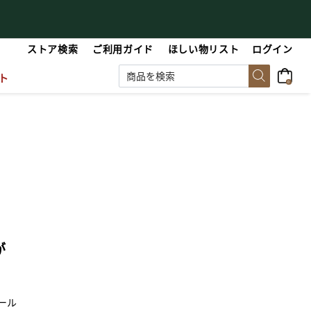
【最大50%OFF】Summer Sale
【
ストア検索
ご利用ガイド
ほしい物リスト
ログイン
ト
0
が
ール