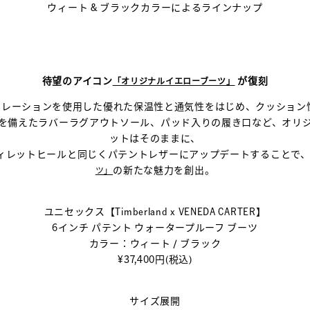
ウィート & ブラックカラー
による​ラインナップ
待望のアイコン
が復刻
「オリジナルイエローブーツ」
ンサレーションを使用した優れた保温性と通気性をはじめ、クッション
を備えたラバーラグアウトソール、パッド入りの履き口など、オリ
ットはそのままに、
ィレットヒールと同じくパテントレザーにアップデートすることで
の新たな魅力を創出。​
ツ」
ユニセックス​【Timberland x VENEDA CARTER】
6インチ パテント ウォータープルーフ ブーツ
カラー：​ウィート / ブラック​
¥37,400円(税込)​​
サイズ展開