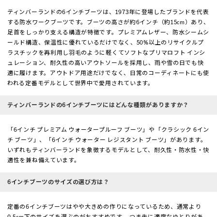
ティンバーランドの6インチブーツは、1973年に登場したブランドを代表
する防水ワークブーツです。ブーツの高さが約6インチ（約15cm）あり、
足首をしっかり支える構造が特徴です。プレミアムレザー、防水シームシ
ールド構造、保温性に優れているだけでなく、50%以上のリサイクルプ
ラスチックを再利用し羽毛のように軽くてソフトなプリマロフト インシ
ュレーション、耐久性の高いアウトソールを採用し、雨や雪の日でも快
適に履けます。アウトドア用途だけでなく、日常のコーディネートにも使
われる定番モデルとして世界中で愛用されています。
ティンバーランドの6インチブーツにはどんな種類がありますか？
「6インチ プレミアム ウォータープルーフ ブーツ」や「クラシック 6イン
チ ブーツ」、「6インチ ウォーター レジスタント ブーツ」があります。
いずれもティンバーランドを象徴するモデルとして、耐久性・防水性・快
適性を兼ね備えています。
6インチブーツのサイズの選び方は？
定番の6インチブーツはやや大きめの作りになっているため、通常より
0.5cm下のサイズを選ぶのがおすすめです。 つま先に適度なゆとりがあ