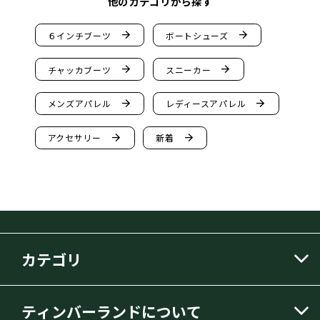
他のカテゴリから探す
arrow_forward
arrow_forward
６インチブーツ
ボートシューズ
arrow_forward
arrow_forward
チャッカブーツ
スニーカー
arrow_forward
arrow_forward
メンズアパレル
レディースアパレル
arrow_forward
arrow_forward
アクセサリー
新着
カテゴリ
ティンバーランドについて