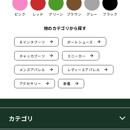
ピンク
レッド
グリーン
ブラウン
グレー
ブラック
他のカテゴリから探す
arrow_forward
arrow_forward
６インチブーツ
ボートシューズ
arrow_forward
arrow_forward
チャッカブーツ
スニーカー
arrow_forward
arrow_forward
メンズアパレル
レディースアパレル
arrow_forward
arrow_forward
アクセサリー
新着
カテゴリ