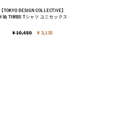
【TOKYO DESIGN COLLECTIVE】
半袖 TIMBS Tシャツ ユニセックス
Price reduced from
to
¥ 10,450
¥ 3,135