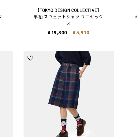
】
【TOKYO DESIGN COLLECTIVE】
ク
半袖 スウェットシャツ ユニセック
ス
Price reduced from
to
¥ 19,800
¥ 5,940