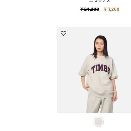
ニセックス
Price reduced from
to
¥ 24,200
¥ 7,260
selected