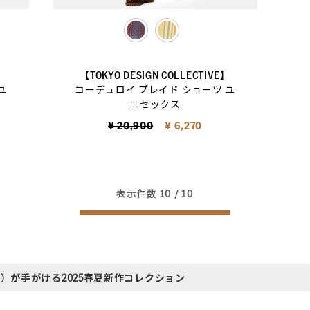
selected
】
【TOKYO DESIGN COLLECTIVE】
ユ
コーデュロイ プレイド ショーツ ユ
ニセックス
Price reduced from
to
¥ 20,900
¥ 6,270
表示件数
10
/ 10
e[TDC]）が手がける2025春夏新作コレクション