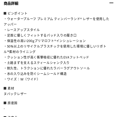
商品詳細
ピンポイント
・ウォータープルーフ プレミアム ティンバーランド® レザーを使用した
アッパー
・レースアップスタイル
・足首に優しくフィットするパッド入りの履き口
・保温性の高い200gプリマロフト®インシュレーション
・50%以上のリサイクルプラスチックを使用した環境に優しいリボト
ル™素材のライニング
・クッション性が高く衝撃吸収に優れたEVAフットベッド
・土踏まずを支えるスティールシャンク入り
・耐久性、トラクションに優れたラバーラグアウトソール
・水の入り込みを防ぐシームシールド構造
・ワイズ：Ｗ（ワイド）
素材
ヌバックレザー
原産国
-