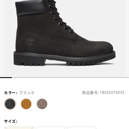
商品番号:
TB110073001
カラー
:
ブラック
selected
サイズ
: