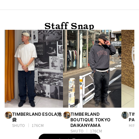
Staff Snap
TIMBERLAND ESOLA池
TIMBERLAND
TIM
袋
BOUTIQUE TOKYO
PAR
SHUTO
176CM
DAIKANYAMA
HIRO
SHUTO
176CM