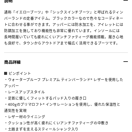
説明
通称『イエローブーツ』や『シックスインチブーツ』と呼ばれるティン
バーランドの定番アイテム。ブラックカラーなので色々なコーディネー
トに合わせる事ができます。アッパーには防水加工を、アイレットには
防錆加工を施しており機能性も非常に優れています。インソールには
長時間履いていても疲れにくいアンチファティーグ機能搭載。履き心地
も良好で、タウンからアウトドアまで幅広く活用できるブーツです。
商品詳細
ピンポイント
・ウォータープルーフ プレミアム ティンバーランド® レザーを使用した
アッパー
・レースアップスタイル
・足首に優しくフィットするパッド入りの履き口
・400gのプリマロフト® インサレーションを使用し、優れた保温性と
通気性を実現
・レザー材のライニング
・クッション性が高く疲れにくいアンチファティーグの中敷き
・土踏まずを支えるスティールシャンク入り