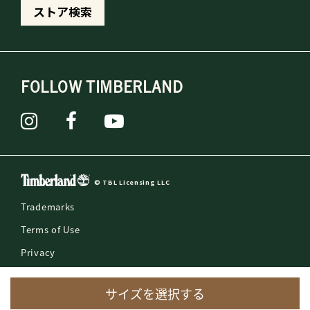
ストア検索
FOLLOW TIMBERLAND
© TBL Licensing LLC
Trademarks
Terms of Use
Privacy
Counterfeit Reporting
サイズを選択する
Slavery Act