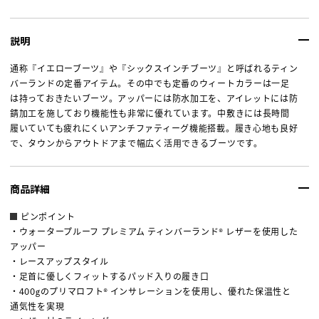
説明
通称『イエローブーツ』や『シックスインチブーツ』と呼ばれるティン
バーランドの定番アイテム。その中でも定番のウィートカラーは一足
は持っておきたいブーツ。アッパーには防水加工を、アイレットには防
錆加工を施しており機能性も非常に優れています。中敷きには長時間
履いていても疲れにくいアンチファティーグ機能搭載。履き心地も良好
で、タウンからアウトドアまで幅広く活用できるブーツです。
商品詳細
ピンポイント
・ウォータープルーフ プレミアム ティンバーランド® レザーを使用した
アッパー
・レースアップスタイル
・足首に優しくフィットするパッド入りの履き口
・400gのプリマロフト® インサレーションを使用し、優れた保温性と
通気性を実現