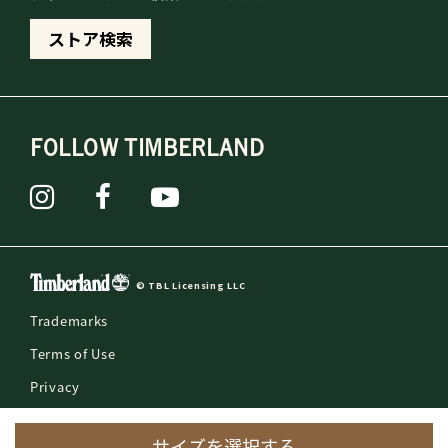
ストア検索
FOLLOW TIMBERLAND
© TBL Licensing LLC
Trademarks
Terms of Use
Privacy
Counterfeit Reporting
サイズを選択する