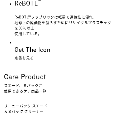
™
ReBOTL
ReBOTL™ファブリックは軽量で通気性に優れ、
地球上の廃棄物を減らすためにリサイクルプラスチック
を50％以上
使用している。
Get The Icon
定番を見る
Care Product
スエード、ヌバックに
使用できるケア商品一覧
リニューバック スエード
ス
＆ヌバック クリーナー
¥