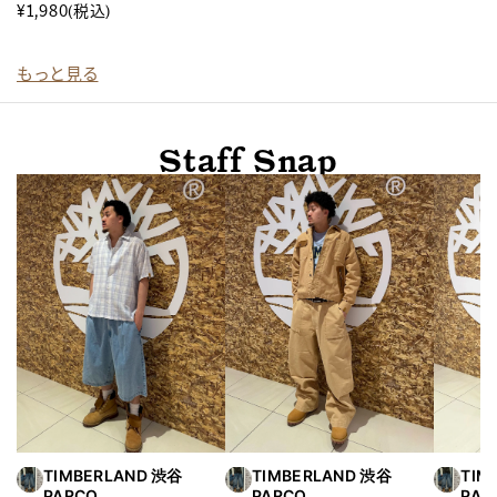
¥1,980
(税込)
もっと見る
Staff Snap
TIMBERLAND 渋谷
TIMBERLAND 渋谷
TIM
PARCO
PARCO
PAR