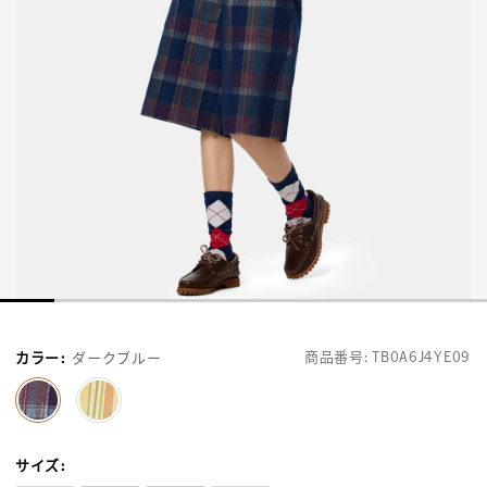
商品番号:
TB0A6J4YE09
カラー
:
ダークブルー
selected
サイズ
: