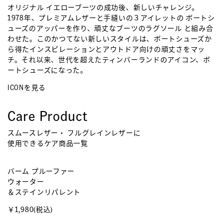
オリジナル イエローブーツの成功後、新しいチャレンジ。
1978年、プレミアムレザーと手縫いの３アイレットの ボートシ
ューズのアッパーを作り、頑丈なブーツのラグソール と組み合
わせた。このかつてない新しいスタイルは、ボートシューズか
ら得たインスピレーションとアウトドア向けの頑丈さをマッ
チ。それ以来、世代を超えたティンバーランドのアイコン、ボ
ートシューズになった。
ICONを見る
Care Product
スムースレザー・ フルグレインレザーに
使用できるケア商品一覧
バーム プルーファー
エ
ウォーター
ブ
＆ステインリパレント
¥
￥1,980
(税込)