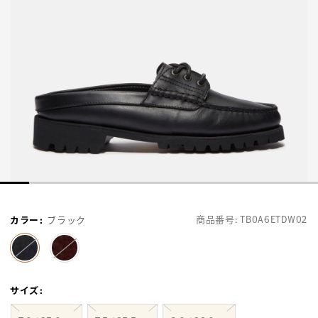
商品番号:
TB0A6ETDW02
カラー
:
ブラック
selected
サイズ
: