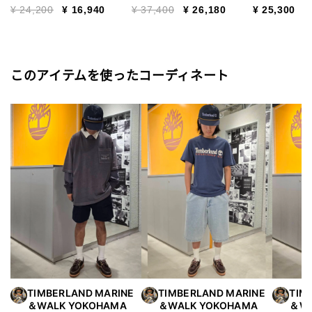
ンズ
Price reduced from
to
Price reduced from
to
¥ 24,200
¥ 16,940
¥ 37,400
¥ 26,180
¥ 25,300
このアイテムを使ったコーディネート
TIMBERLAND MARINE
TIMBERLAND MARINE
TIM
＆WALK YOKOHAMA
＆WALK YOKOHAMA
＆WA