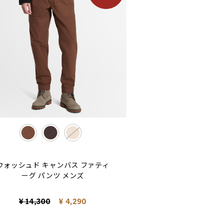
selected
ウォッシュド キャンバス ファティ
ーグ パンツ メンズ
Price reduced from
to
¥ 14,300
¥ 4,290