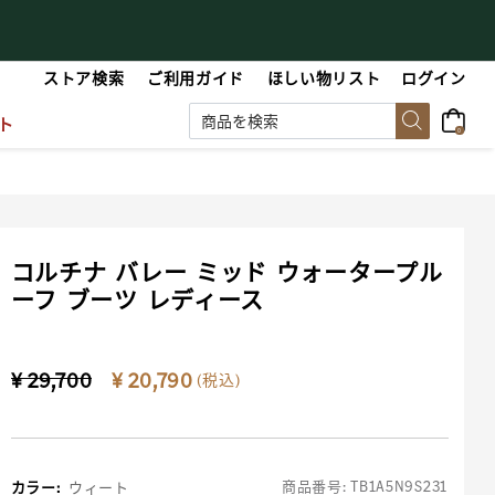
【最大50%OFF】Summer Sale
【
ストア検索
ご利用ガイド
ほしい物リスト
ログイン
ト
0
コルチナ バレー ミッド ウォータープル
ーフ ブーツ レディース
Price reduced from
to
¥ 29,700
¥ 20,790
(税込)
商品番号:
TB1A5N9S231
カラー
:
ウィート