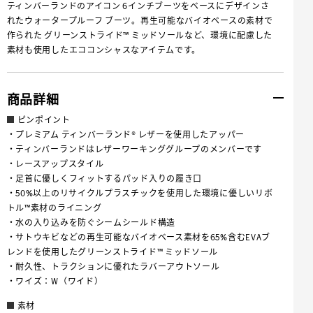
ティンバーランドのアイコン 6インチブーツをベースにデザインさ
れたウォータープルーフ ブーツ。再生可能なバイオベースの素材で
作られた グリーンストライド™ ミッドソールなど、環境に配慮した
素材も使用したエココンシャスなアイテムです。
商品詳細
ピンポイント
・プレミアム ティンバーランド® レザーを使用したアッパー
・ティンバーランドはレザーワーキンググループのメンバーです
・レースアップスタイル
・足首に優しくフィットするパッド入りの履き口
・50%以上のリサイクルプラスチックを使用した環境に優しいリボ
トル™素材のライニング
・水の入り込みを防ぐシームシールド構造
・サトウキビなどの再生可能なバイオベース素材を65%含むEVAブ
レンドを使用したグリーンストライド™ ミッドソール
・耐久性、トラクションに優れたラバーアウトソール
・ワイズ：W（ワイド）
素材