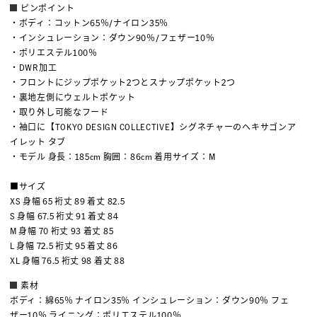
ピンポイント
・ボディ：コットン65％/ナイロン35％
・インシュレーション：ダウン90％/フェザー10％
・ポリエステル100％
・DWR加工
・フロントにジップポケット2つとスナップポケット2つ
・裏地左側にウェルトポケット
・取り外し可能なフード
・袖口に【TOKYO DESIGN COLLECTIVE】シグネチャーのヘキサゴンア
イレット タブ
・モデル 身長：185cm 胸囲：86cm 着用サイズ：M
■サイズ
XS 身幅 65 裄丈 89 着丈 82.5
S 身幅 67.5 裄丈 91 着丈 84
M 身幅 70 裄丈 93 着丈 85
L 身幅 72.5 裄丈 95 着丈 86
XL 身幅 76.5 裄丈 98 着丈 88
素材
ボディ：綿65％ ナイロン35％ インシュレーション：ダウン90％ フェ
ザー10％ ライニング：ポリエステル100％