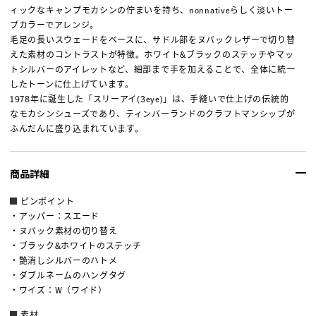
ィックなキャンプモカシンの佇まいを持ち、nonnativeらしく淡いトー
プカラーでアレンジ。
毛足の長いスウェードをベースに、サドル部をヌバックレザーで切り替
えた素材のコントラストが特徴。ホワイト&ブラックのステッチやマッ
トシルバーのアイレットなど、細部まで手を加えることで、全体に統一
したトーンに仕上げています。
1978年に誕生した「スリーアイ(3eye)」は、手縫いで仕上げの伝統的
なモカシンシューズであり、ティンバーランドのクラフトマンシップが
ふんだんに盛り込まれています。
商品詳細
ピンポイント
・アッパー：スエード
・ヌバック素材の切り替え
・ブラック&ホワイトのステッチ
・艶消しシルバーのハトメ
・ダブルネームのハングタグ
・ワイズ：W（ワイド）
素材