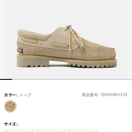
商品番号:
TB0A6BKVX19
カラー
:
トープ
selected
サイズ
: