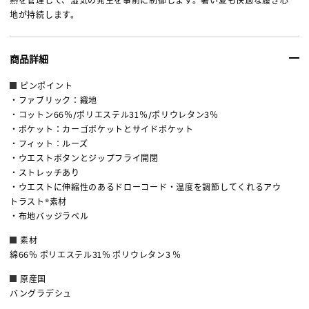
熱を管理して、湿気の発生を事前に制御します。暑い夏も快適な履き心
地が持続します。
商品詳細
ピンポイント
・ファブリック：織地
・コットン66％/ポリエステル31％/ポリウレタン3％
・ポケット：カーゴポケットとサイドポケット
・フィット：ルーズ
・ウエストボタンとジップフライ開閉
・ストレッチあり
・ウエストに伸縮性のあるドローコード・温度を調節してくれるアウ
トラスト®素材
・布地バッジラベル
素材
綿66％ ポリエステル31％ ポリウレタン3 ％
原産国
バングラデシュ