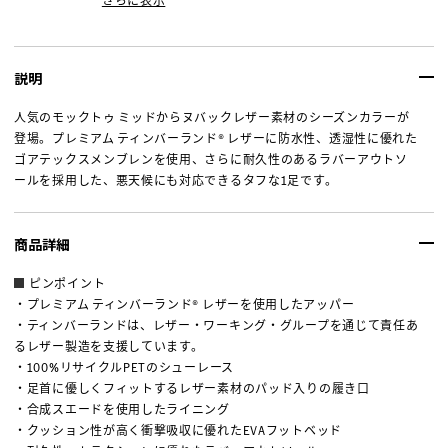
さらに表示
説明
人気のモックトゥ ミッドからヌバックレザー素材のシーズンカラーが
登場。プレミアム ティンバーランド® レザーに防水性、透湿性に優れた
ゴアテックスメンブレンを使用、さらに耐久性のあるラバーアウトソ
ールを採用した、悪天候にも対応できるタフな1足です。
商品詳細
ピンポイント
・プレミアム ティンバーランド® レザーを使用したアッパー
・ティンバーランドは、レザー・ワーキング・グループを通じて責任あ
るレザー製造を支援しています。
・100%リサイクルPETのシューレース
・足首に優しくフィットするレザー素材のパッド入りの履き口
・合成スエードを使用したライニング
・クッション性が高く衝撃吸収に優れたEVAフットベッド