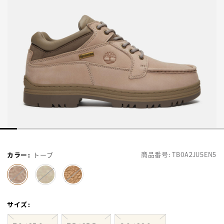
商品番号:
TB0A2JU5EN5
カラー
:
トープ
selected
サイズ
: