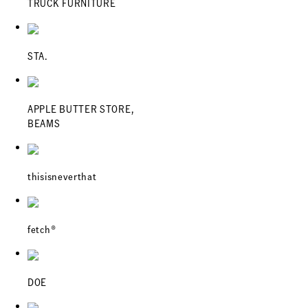
TRUCK FURNITURE
STA.
APPLE BUTTER STORE,
BEAMS
thisisneverthat
fetch®︎
DOE