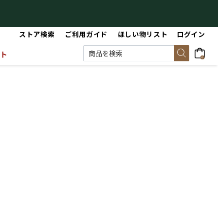
【最大50%OFF】Summer Sale
【
ストア検索
ご利用ガイド
ほしい物リスト
ログイン
ット
0