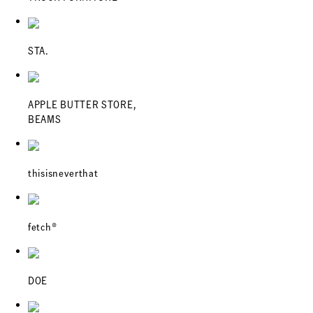
STA.
APPLE BUTTER STORE,
BEAMS
thisisneverthat
fetch®︎
DOE