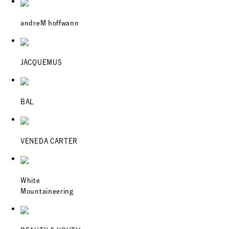
andreM hoffwann
JACQUEMUS
BAL
VENEDA CARTER
White
Mountaineering