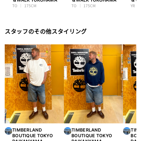
TO
175CM
TO
175CM
YR
スタッフのその他スタイリング
TIMBERLAND
TIMBERLAND
TIM
BOUTIQUE TOKYO
BOUTIQUE TOKYO
BOU