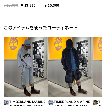
ンズ
Price reduced from
to
¥ 19,800
¥ 13,860
¥ 25,300
このアイテムを使ったコーディネート
TIMBERLAND MARINE
TIMBERLAND MARINE
TIM
＆WALK YOKOHAMA
＆WALK YOKOHAMA
＆WA