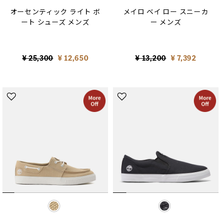
オーセンティック ライト ボ
メイロ ベイ ロー スニーカ
ート シューズ メンズ
ー メンズ
Price reduced from
to
Price reduced from
to
¥ 25,300
¥ 12,650
¥ 13,200
¥ 7,392
selected
selected