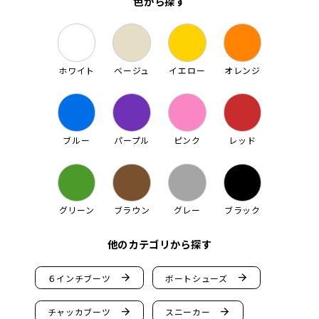
色から探す
ホワイト
ベージュ
イエロー
オレンジ
ブルー
パープル
ピンク
レッド
グリーン
ブラウン
グレー
ブラック
他のカテゴリから探す
arrow_forward
arrow_forward
６インチブーツ
ボートシューズ
arrow_forward
arrow_forward
チャッカブーツ
スニーカー