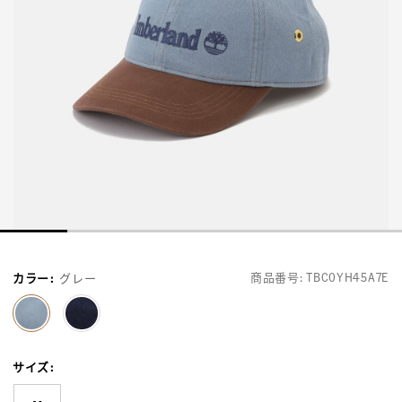
商品番号:
TBC0YH45A7E
カラー
:
グレー
selected
サイズ
: