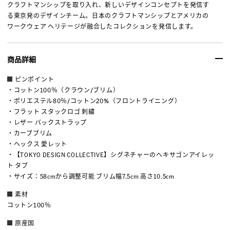
クラフトマンシップを取り入れ、新しいデザインコンセプトを発信す
る東京発のデザインチーム。日本のクラフトマンシップとアメリカの
ワークウェア ヘリテージが融合したコレクションを発信します。
商品詳細
ピンポイント
・コットン100％（クラウン/ブリム）
・ポリエステル80％/コットン20%（フロントライニング）
・フラット スタックロゴ 刺繍
・レザー バックストラップ
・カーブブリム
・ヘックス 愛レット
・【TOKYO DESIGN COLLECTIVE】シグネチャーのヘキサゴンアイレッ
ト タブ
・サイズ：58cmから調整可能 ブリム幅7.5cm 高さ10.5cm
素材
コットン100％
原産国