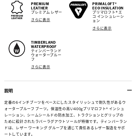
PREMIUM
PRIMALOFT®
LEATHER
ECO INSULATION
プレミアム レザー
プリマロフト® エ
コ インシュレーシ
さらに表示
ョン
さらに表示
TIMBERLAND
WATERPROOF
ティンバーランド
ウォータープルー
フ
さらに表示
説明
定番の6インチブーツをベースにしたスタイリッシュで耐久性があるウ
ォータープルーフ ブーツ。保温性の高い400gプリマロフト® インシュ
レーション、シームシールドの防水加工、トラクションとグリップの
ために設計されたラバーラグアウトソールが特徴です。ティンバーラン
ドは、レザー ワーキング グループを通じて責任あるレザー製造をサポ
ートしています。