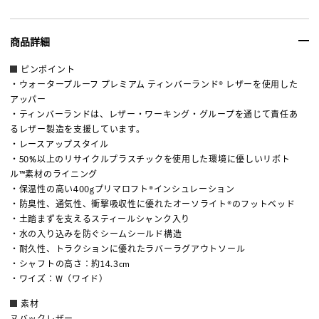
商品詳細
ピンポイント
・ウォータープルーフ プレミアム ティンバーランド® レザーを使用した
アッパー
・ティンバーランドは、レザー・ワーキング・グループを通じて責任あ
るレザー製造を支援しています。
・レースアップスタイル
・50%以上のリサイクルプラスチックを使用した環境に優しいリボト
ル™素材のライニング
・保温性の高い400gプリマロフト®インシュレーション
・防臭性、通気性、衝撃吸収性に優れたオーソライト®のフットベッド
・土踏まずを支えるスティールシャンク入り
・水の入り込みを防ぐシームシールド構造
・耐久性、トラクションに優れたラバーラグアウトソール
・シャフトの高さ：約14.3cm
・ワイズ：W（ワイド）
素材
ヌバックレザー