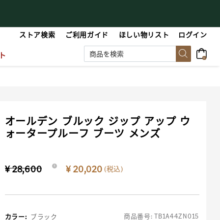
【重要】会員規約の一部改定に関するお知らせ
ストア検索
ご利用ガイド
ほしい物リスト
ログイン
ト
0
オールデン ブルック ジップ アップ ウ
ォータープルーフ ブーツ メンズ
Price reduced from
to
¥ 28,600
¥ 20,020
i
(税込)
商品番号:
TB1A44ZN015
カラー
:
ブラック