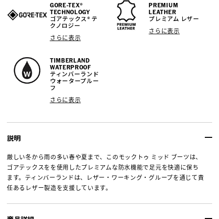
GORE-TEX®
PREMIUM
TECHNOLOGY
LEATHER
ゴアテックス® テ
プレミアム レザー
クノロジー
さらに表示
さらに表示
TIMBERLAND
WATERPROOF
ティンバーランド
ウォータープルー
フ
さらに表示
説明
厳しい冬から雨の多い春や夏まで、このモックトゥ ミッド ブーツは、
ゴアテックスをを使用したプレミアムな防水機能で足元を快適に保ち
ます。ティンバーランドは、レザー・ワーキング・グループを通じて責
任あるレザー製造を支援しています。
商品詳細