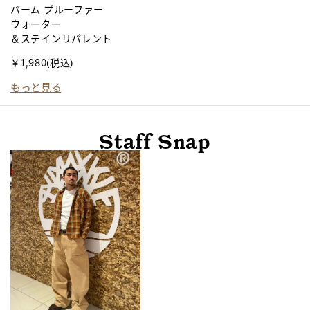
バーム プルーファー
エ
ウォーター
ブ
＆ステインリパレント
¥
￥1,980
(税込)
もっと見る
Staff Snap