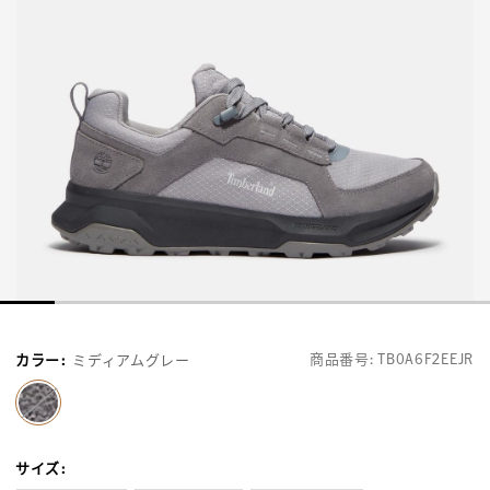
商品番号:
TB0A6F2EEJR
カラー
:
ミディアムグレー
selected
サイズ
: