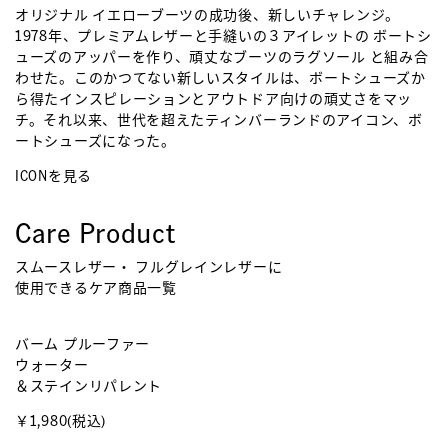
オリジナル イエローブーツの成功後、新しいチャレンジ。
1978年、プレミアムレザーと手縫いの３アイレットの ボートシ
ューズのアッパーを作り、頑丈なブーツのラグソール と組み合
わせた。このかつてない新しいスタイルは、ボートシューズか
ら得たインスピレーションとアウトドア向けの頑丈さをマッ
チ。それ以来、世代を超えたティンバーランドのアイコン、ボ
ートシューズになった。
ICONを見る
Care Product
スムースレザー・ フルグレインレザーに
使用できるケア商品一覧
バーム プルーファー
エ
ウォーター
ブ
＆ステインリパレント
¥
￥1,980
(税込)