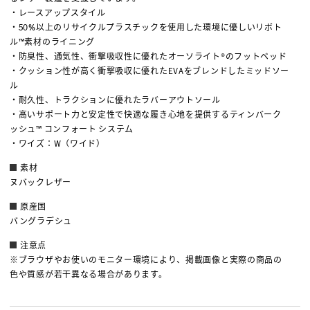
・レースアップスタイル
・50%以上のリサイクルプラスチックを使用した環境に優しいリボト
ル™素材のライニング
・防臭性、通気性、衝撃吸収性に優れたオーソライト®のフットベッド
・クッション性が高く衝撃吸収に優れたEVAをブレンドしたミッドソー
ル
・耐久性、トラクションに優れたラバーアウトソール
・高いサポート力と安定性で快適な履き心地を提供するティンバーク
ッシュ™ コンフォート システム
・ワイズ：W（ワイド）
素材
ヌバックレザー
原産国
バングラデシュ
注意点
※ブラウザやお使いのモニター環境により、掲載画像と実際の商品の
色や質感が若干異なる場合があります。