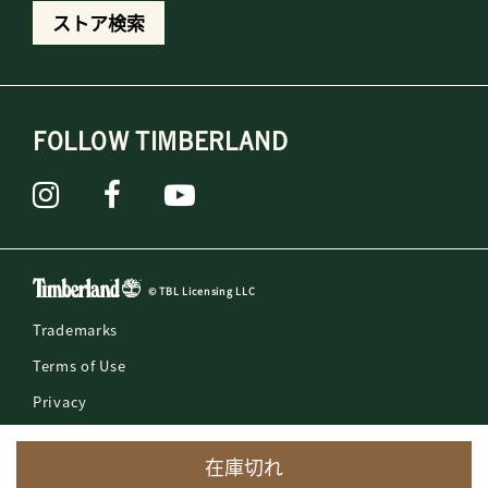
ストア検索
FOLLOW TIMBERLAND
© TBL Licensing LLC
Trademarks
Terms of Use
Privacy
Counterfeit Reporting
在庫切れ
Slavery Act