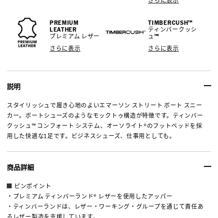
さらに表示
PREMIUM
TIMBERCUSH™
LEATHER
ティンバークッシ
プレミアム レザー
ュ™
さらに表示
さらに表示
説明
スタイリッシュで履き心地のよいエマーソン ストリート ボート スニー
カー。ボートシューズのようなモックトゥ構造が特徴です。ティンバー
クッシュ™ コンフォート システム、オーソライト®のフットベッドを採
用した快適な1足です。ビジネスシューズ、仕事用としても。
商品詳細
ピンポイント
・プレミアム ティンバーランド® レザーを使用したアッパー
・ティンバーランドは、レザー・ワーキング・グループを通じて責任あ
るレザー製造を支援しています。