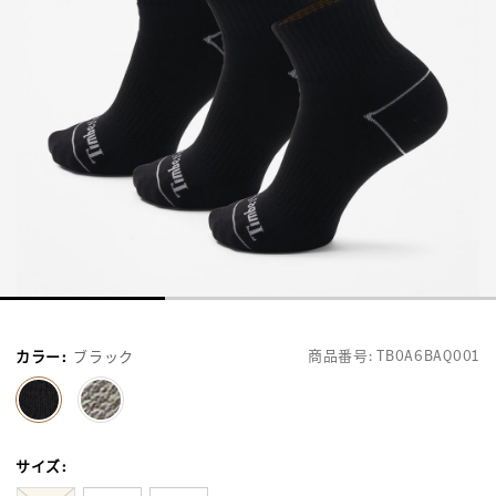
商品番号:
TB0A6BAQ001
カラー
:
ブラック
selected
サイズ
: