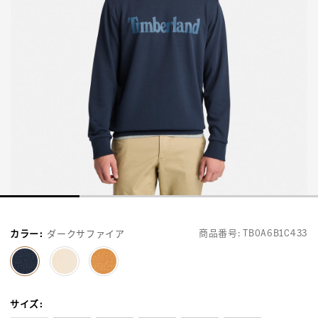
商品番号:
TB0A6B1C433
カラー
:
ダークサファイア
selected
サイズ
: