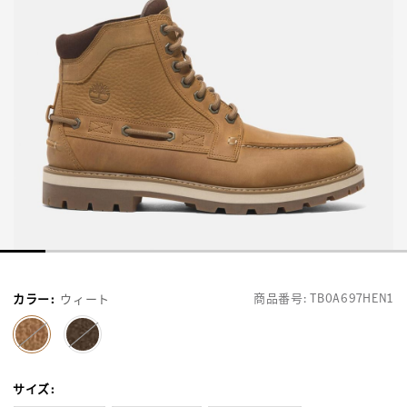
商品番号:
TB0A697HEN1
カラー
:
ウィート
selected
サイズ
: