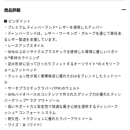
商品詳細
ピンポイント
・プレミアム ティンバーランド® レザーを使用したアッパー
・ティンバーランドは、レザー・ワーキング・グループを通じて責任あ
るレザー製造を支援しています。
・レースアップスタイル
・50%以上のリサイクルプラスチックを使用した環境に優しいリボト
ル™素材のライニング
・足の形状に沿ってぴったりフィットするオーソライト®のメモリーフ
ォームフットベッド
・クッション性が高く衝撃吸収に優れたEVAをブレンドしたミッドソー
ル
・サーモプラスチックラバー(TPR)のウェルト
・50%バイオベースのコンテンツで作られたグリップ力の優れたティン
バーグリップ™ ラグ アウトソール
・高いサポート力と安定性で快適な履き心地を提供するティンバーク
ッシュ™ コンフォート システム
・耐久性、トラクションに優れたラバーアウトソール
・ワイズ：W（ワイド）