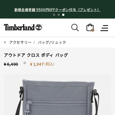
新規会員登録で500円OFFクーポン付与（プレゼント）
0
アクセサリー
バッグ/リュック
アウトドア クロス ボディ バッグ
Price reduced from
to
(税込)
¥ 6,490
i
¥ 1,947