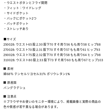
・ウエストボタンとフライ開閉
・フィット：ワイドレッグ
・サイドポケット
・バックにポケット2つ
・パッチポケット
・ストレッチあり
■サイズ
250028: ウエスト65 股上30 股下70 すそ周り56 もも周り58 ヒップ88
270028: ウエスト70 股上31 股下70 すそ周り57 もも周り61 ヒップ93
290028: ウエスト75 股上32 股下70 すそ周り58 もも周り64 ヒップ98
310028: ウエスト80 股上33 股下73 すそ周り60 もも周り67 ヒップ103
素材
綿68％ テンセルリヨセル31％ ポリウレタン1%
原産国
バングラデシュ
注意点
※ブラウザやお使いのモニター環境により、掲載画像と実際の商品の
色や質感が若干異なる場合があります。