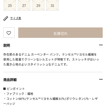
25
27
29
31
サイズ表
在庫切れ
説明
存在感のあるデニム カーペンター パンツ。テンセル™リヨセル繊維を
使用した軽量でクリーンなシルエットが特徴です。ストレッチがはいっ
た履き心地のよいスタイリッシュなデニムです。
商品詳細
ピンポイント
・ファブリック：織地
・コットン68％/テンセル™リヨセル繊維31％/ポリウレタン1％・レザ
ーバッジ