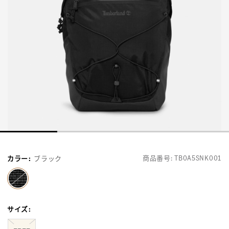
商品番号:
TB0A5SNK001
カラー
:
ブラック
selected
サイズ
: