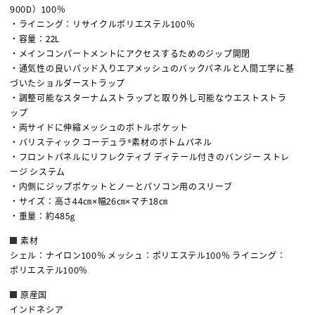
900D）100％
・ライニング：リサイクルポリエステル100％
・容量：22L
・メインコンパートメントにアクセスするためのジップ開閉
・通気性の良いパッド入りエアメッシュのバックパネルと人間工学に基
づいたショルダーストラップ
・調整可能なスターナムストラップと取り外し可能なウエストストラ
ップ
・両サイドに伸縮メッシュのボトルポケット
・バリスティック コーデュラ®素材のボトムパネル
・フロントパネルにリフレクティブ ディテール付きのバンジー ストレ
ージ システム
・内側にジップポケットとノーとパソコン用のスリーブ
・サイズ：高さ44㎝×幅26㎝×マチ18㎝
・重量：約485g
素材
シェル：ナイロン100％ メッシュ：ポリエステル100％ ライニング：
ポリエステル100％
原産国
インドネシア