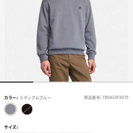
商品番号:
TB0A5SF8073
カラー
:
ミディアムブルー
selected
サイズ
: