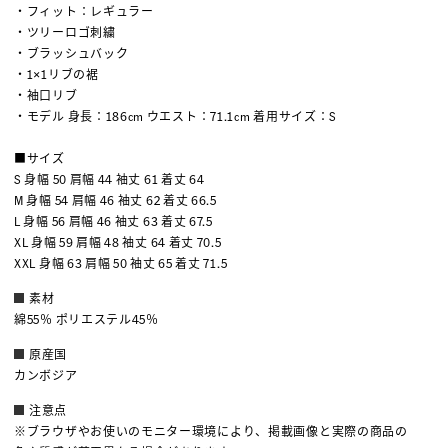
・フィット：レギュラー
・ツリーロゴ刺繍
・ブラッシュバック
・1×1リブの裾
・袖口リブ
・モデル 身長：186cm ウエスト：71.1cm 着用サイズ：S
■サイズ
S 身幅 50 肩幅 44 袖丈 61 着丈 64
M 身幅 54 肩幅 46 袖丈 62 着丈 66.5
L 身幅 56 肩幅 46 袖丈 63 着丈 67.5
XL 身幅 59 肩幅 48 袖丈 64 着丈 70.5
XXL 身幅 63 肩幅 50 袖丈 65 着丈 71.5
素材
綿55％ ポリエステル45％
原産国
カンボジア
注意点
※ブラウザやお使いのモニター環境により、掲載画像と実際の商品の