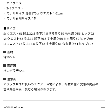
・ハイウエスト
・2×2ウエスト
・モデルサイズ 身長175㎝ ウエスト：61cm
・モデル着用サイズ：M
■サイズ
S: ウエスト61 股上32.5 股下74.5 すそ周り59 もも周り56 ヒップ92
M: ウエスト68 股上33 股下76.5 すそ周り60 もも周り59 ヒップ99
L: ウエスト77 股上33.5 股下78 すそ周り61 もも周り64 ヒップ106
素材
綿100％
原産国
バングラデシュ
注意点
※ブラウザやお使いのモニター環境により、掲載画像と実際の商品の
色や質感が若干異なる場合があります。