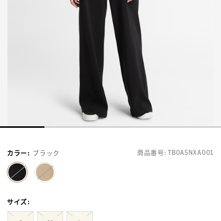
商品番号:
TB0A5NXA001
カラー
:
ブラック
selected
サイズ
: