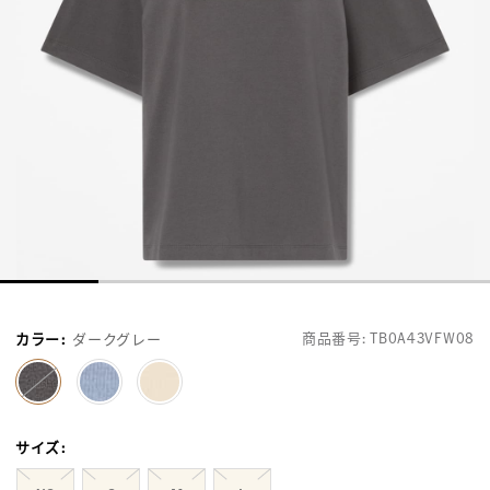
商品番号:
TB0A43VFW08
カラー
:
ダークグレー
selected
サイズ
: