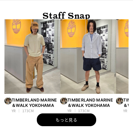
Staff Snap
TIMBERLAND MARINE
TIMBERLAND MARINE
TIM
＆WALK YOKOHAMA
＆WALK YOKOHAMA
＆WA
YR
173CM
YR
173CM
YR
もっと見る