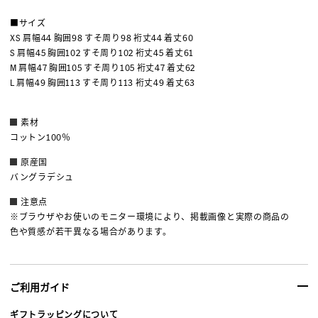
■サイズ
XS 肩幅44 胸囲98 すそ周り98 裄丈44 着丈60
S 肩幅45 胸囲102 すそ周り102 裄丈45 着丈61
M 肩幅47 胸囲105 すそ周り105 裄丈47 着丈62
L 肩幅49 胸囲113 すそ周り113 裄丈49 着丈63
素材
コットン100％
原産国
バングラデシュ
注意点
※ブラウザやお使いのモニター環境により、掲載画像と実際の商品の
色や質感が若干異なる場合があります。
ご利用ガイド
ギフトラッピングについて