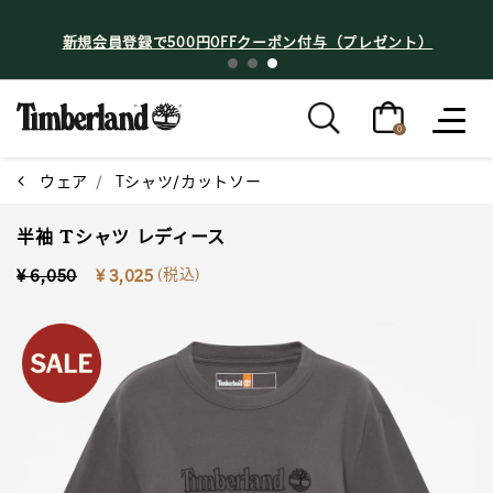
新規会員登録で500円OFFクーポン付与（プレゼント）
0
ウェア
Tシャツ/カットソー
半袖 Tシャツ レディース
Price reduced from
to
(税込)
¥ 6,050
¥ 3,025